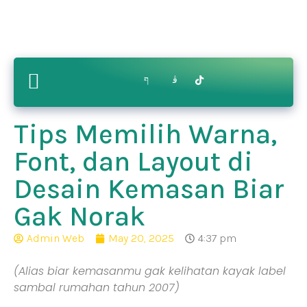
Contact
ry
Bikin.in
Us
Tips Memilih Warna,
Font, dan Layout di
Desain Kemasan Biar
Gak Norak
Admin Web
May 20, 2025
4:37 pm
(Alias biar kemasanmu gak kelihatan kayak label
sambal rumahan tahun 2007)