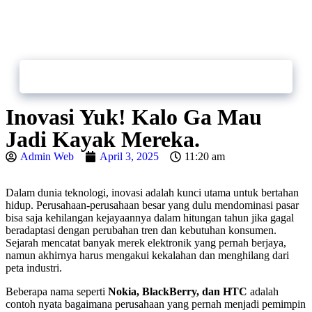
lery
Contact
Bikin.in
Us
Inovasi Yuk! Kalo Ga Mau
Jadi Kayak Mereka.
Admin Web
April 3, 2025
11:20 am
Dalam dunia teknologi, inovasi adalah kunci utama untuk bertahan
hidup. Perusahaan-perusahaan besar yang dulu mendominasi pasar
bisa saja kehilangan kejayaannya dalam hitungan tahun jika gagal
beradaptasi dengan perubahan tren dan kebutuhan konsumen.
Sejarah mencatat banyak merek elektronik yang pernah berjaya,
namun akhirnya harus mengakui kekalahan dan menghilang dari
peta industri.
Beberapa nama seperti
Nokia, BlackBerry, dan HTC
adalah
contoh nyata bagaimana perusahaan yang pernah menjadi pemimpin