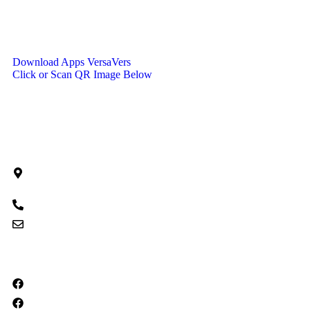
Download Apps VersaVers
Click or Scan QR Image Below
Contact Info
Jalan Sudirman No. 51, Desa/Kelurahan
Pinaesaan, Kec. Wenang, Kota Manado, Provinsi
Sulawesi Utara, Kode Pos: 95122
082292553404
versadigiciptasemesta@gmail.com
Social Media
Versa Design Studio Manado
Versa Design Studio Tahuna