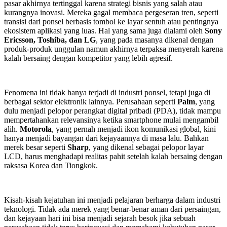
pasar akhirnya tertinggal karena strategi bisnis yang salah atau
kurangnya inovasi. Mereka gagal membaca pergeseran tren, seperti
transisi dari ponsel berbasis tombol ke layar sentuh atau pentingnya
ekosistem aplikasi yang luas. Hal yang sama juga dialami oleh
Sony
Ericsson, Toshiba, dan LG
, yang pada masanya dikenal dengan
produk-produk unggulan namun akhirnya terpaksa menyerah karena
kalah bersaing dengan kompetitor yang lebih agresif.
Fenomena ini tidak hanya terjadi di industri ponsel, tetapi juga di
berbagai sektor elektronik lainnya. Perusahaan seperti
Palm
, yang
dulu menjadi pelopor perangkat digital pribadi (PDA), tidak mampu
mempertahankan relevansinya ketika smartphone mulai mengambil
alih.
Motorola
, yang pernah menjadi ikon komunikasi global, kini
hanya menjadi bayangan dari kejayaannya di masa lalu. Bahkan
merek besar seperti
Sharp
, yang dikenal sebagai pelopor layar
LCD, harus menghadapi realitas pahit setelah kalah bersaing dengan
raksasa Korea dan Tiongkok.
Kisah-kisah kejatuhan ini menjadi pelajaran berharga dalam industri
teknologi. Tidak ada merek yang benar-benar aman dari persaingan,
dan kejayaan hari ini bisa menjadi sejarah besok jika sebuah