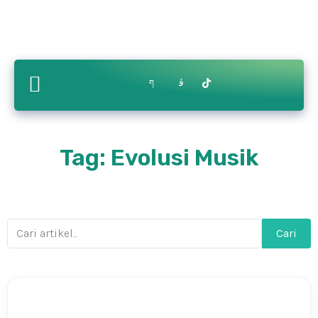
Contact
ry
Bikin.in
Us
Tag: Evolusi Musik
Cari