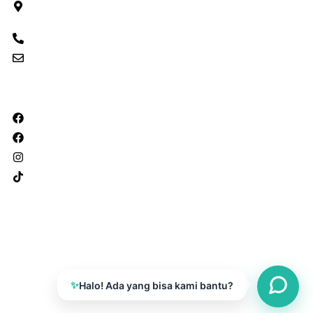
Pinaesaan, Kec. Wenang, Kota Manado, Provinsi
Sulawesi Utara, Kode Pos: 95122
082292553404
versadigiciptasemesta@gmail.com
Social Media
Versa Design Studio Manado
Versa Design Studio Tahuna
versads
versads
Copyright © 2026 PT. Versa Digicipta Semesta
✨
Halo! Ada yang bisa kami bantu?