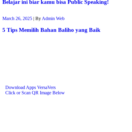
Belajar ini biar kamu bisa Public Speaking!
March 26, 2025
|
By
Admin Web
5 Tips Memilih Bahan Baliho yang Baik
Download Apps VersaVers
Click or Scan QR Image Below
Contact Info
Jalan Sudirman No. 51, Desa/Kelurahan