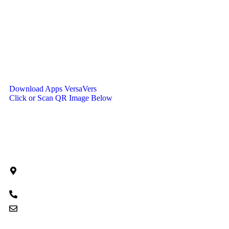
Download Apps VersaVers
Click or Scan QR Image Below
Contact Info
Jalan Sudirman No. 51, Desa/Kelurahan
Pinaesaan, Kec. Wenang, Kota Manado, Provinsi
Sulawesi Utara, Kode Pos: 95122
082292553404
versadigiciptasemesta@gmail.com