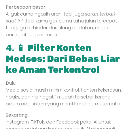
Perbedaan besar:
AI gak cuma ngasih arah, tapi juga
saran terbaik
saat ini
. Jadi kamu gak cuma tahu jalan tercepat,
tapi juga terhindar dari tilang dadakan, macet
parah, atau jalan rusak.
4. 📱
Filter Konten
Medsos: Dari Bebas Liar
ke Aman Terkontrol
Dulu:
Media sosial masih minim kontrol. Konten kekerasan,
hoaks, dan hal negatif mudah tersebar karena
belum ada sistem yang memfilter secara otomatis.
Sekarang:
Instagram, TikTok, dan Facebook pakai AI untuk
memantau jutaan konten per detik. AI mengenali