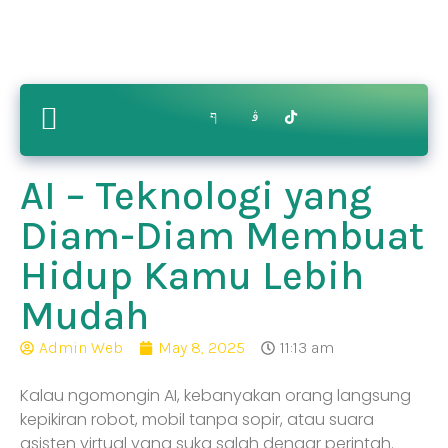
Contact
ry
Bikin.in
Us
AI – Teknologi yang
Diam-Diam Membuat
Hidup Kamu Lebih
Mudah
Admin Web
May 8, 2025
11:13 am
Kalau ngomongin AI, kebanyakan orang langsung
kepikiran robot, mobil tanpa sopir, atau suara
asisten virtual yang suka salah dengar perintah.