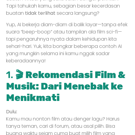
Tapi tahukah kamu, sebagian besar kecerdasan
buatan
tidak terlihat
secara langsung?
Yup, AI bekerja diam-diam di balik layar—tanpa efek
suara “beep-boop” atau tampilan ala film sci-fi—
tapi pengaruhnya nyata dalam kehidupan kita
sehari-hari. Yuk, kita bongkar beberapa contoh AI
yang mungkin selama ini kamu nggak sadar
keberadaannya!
1. 🎬
Rekomendasi Film &
Musik: Dari Menebak ke
Menikmati
Dulu:
Kamu mau nonton film atau denger lagu? Harus
tanya teman, cari di forum, atau asal pilih. Bisa
buang waktu sejam cuma buat milih film yang