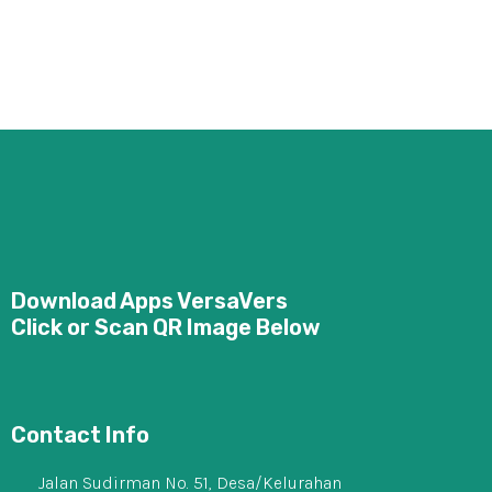
Public Speaking!
5 Tips Memilih Bahan Baliho
yang Baik
Download Apps VersaVers
Click or Scan QR Image Below
Contact Info
Jalan Sudirman No. 51, Desa/Kelurahan