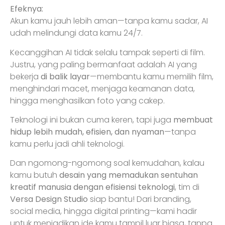
Efeknya:
Akun kamu jauh lebih aman—tanpa kamu sadar, AI
udah melindungi data kamu 24/7.
Kecanggihan AI tidak selalu tampak seperti di film.
Justru, yang paling bermanfaat adalah AI yang
bekerja
di balik layar
—membantu kamu memilih film,
menghindari macet, menjaga keamanan data,
hingga menghasilkan foto yang cakep.
Teknologi ini bukan cuma keren, tapi juga
membuat
hidup lebih mudah, efisien, dan nyaman
—tanpa
kamu perlu jadi ahli teknologi.
Dan ngomong-ngomong soal kemudahan, kalau
kamu butuh
desain yang memadukan sentuhan
kreatif manusia dengan efisiensi teknologi
, tim di
Versa Design Studio
siap bantu! Dari branding,
social media, hingga digital printing—kami hadir
untuk menjadikan ide kamu tampil luar biasa, tanpa