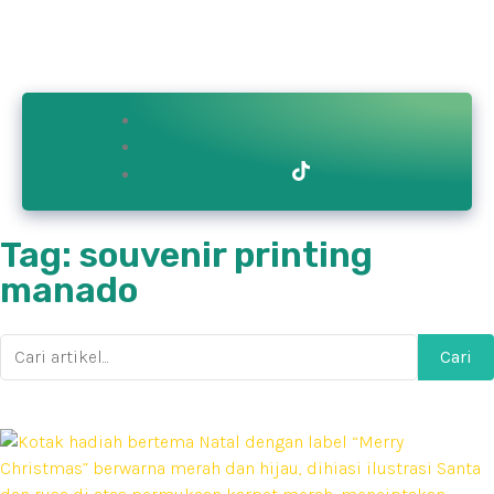
Contact
ry
Bikin.in
Us
Tag: souvenir printing
manado
Cari