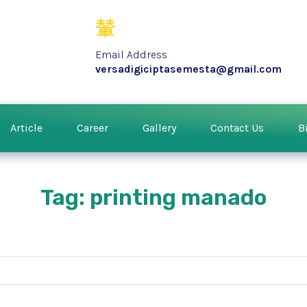
Email Address
versadigiciptasemesta@gmail.com
Article
Career
Gallery
Contact Us
B
Tag: printing manado