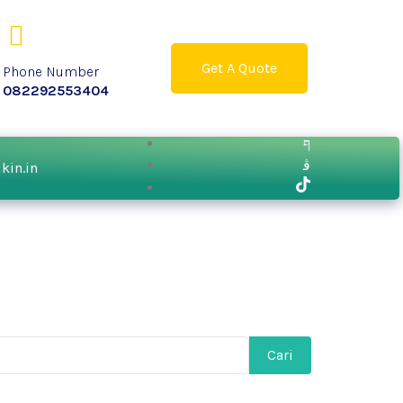
Get A Quote
Phone Number
082292553404
ikin.in
Cari