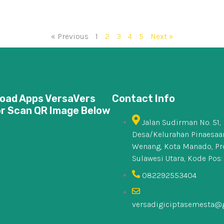
« Previous
1
2
3
4
5
Next »
oad Apps VersaVers
Contact Info
or Scan QR Image Below
Jalan Sudirman No. 51,
Desa/Kelurahan Pinaesaan
Wenang, Kota Manado, Pr
Sulawesi Utara, Kode Pos:
082292553404
versadigiciptasemesta@