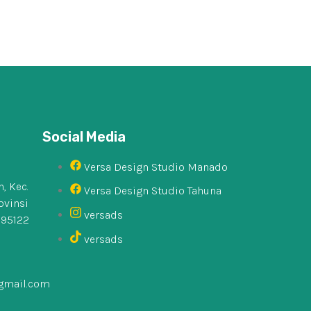
Social Media
Versa Design Studio Manado
, Kec.
Versa Design Studio Tahuna
ovinsi
versads
 95122
versads
gmail.com