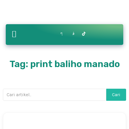
Contact
ry
Bikin.in
Us
Tag: print baliho manado
Cari