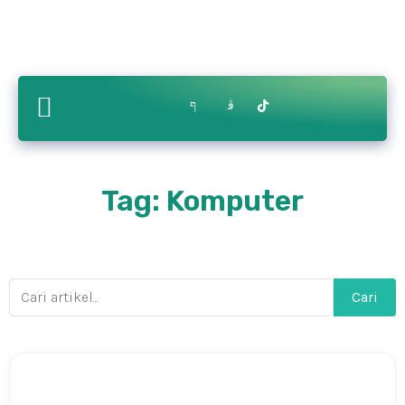
Contact
ry
Bikin.in
Us
Tag: Komputer
Cari