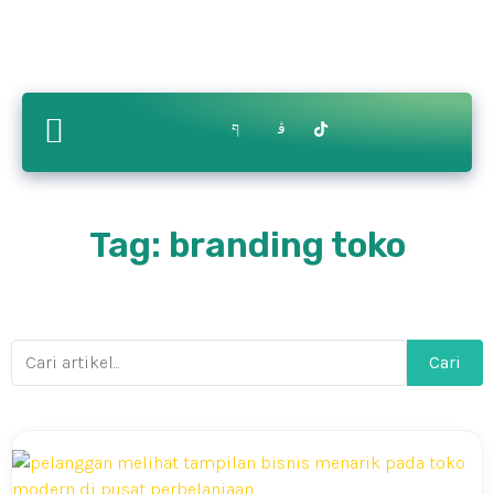
Contact
ry
Bikin.in
Us
Tag: branding toko
Cari